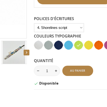
POLICES D'ÉCRITURES
COULEURS TYPOGRAPHIE
Blanc
Gris
Bleu
Bleu
Vert
Jaune
Mandar
R
-
Clair
Marine
Clair
Anis
-
-
F

Aspect
-
-
-
-
Aspect
Aspect
-
Velours
Aspect
Aspect
Aspect
Aspect
Velours
Lisse
A
QUANTITÉ
Velours
Velours
Velours
Velours
V
AU PANIER
Disponible
