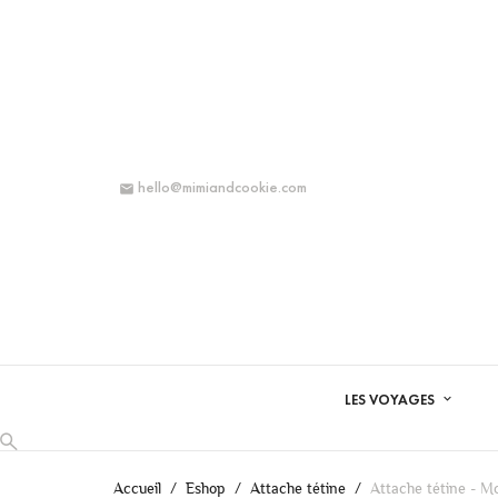
hello@mimiandcookie.com

LES VOYAGES
Accueil
Eshop
Attache tétine
Attache tétine - M