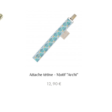
+6
+6
tif "Archi"
Attache tétine - Banana
12,90 €
Du