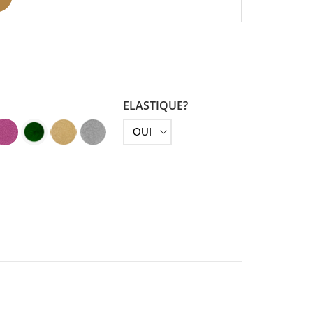
ELASTIQUE?
ine
ose
Vert
Doré
Argent
oncé
soutenu
Clair
-
-
-
Aspect
spect
Aspect
Aspect
Pailleté
elours
Velours
Pailleté