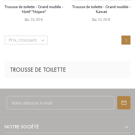
+6
+6
Trousse de toilette - Grand modèle -
Trousse de toilette - Grand modèle -
Motif "Mojave"
Kawaii
Du
Du
32,00 €
32,00 €
Prix, croissant

1
TROUSSE DE TOILETTE

NOTRE SOCIÉTÉ