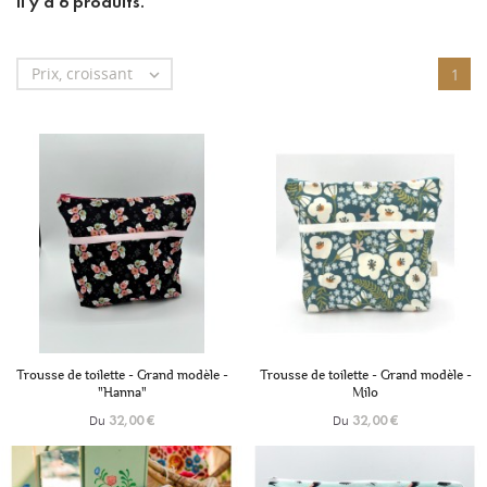
Il y a 6 produits.
Prix, croissant

1
+6
+6
Trousse de toilette - Grand modèle -
Trousse de toilette - Grand modèle -
"Hanna"
Milo
Du
Du
32,00 €
32,00 €