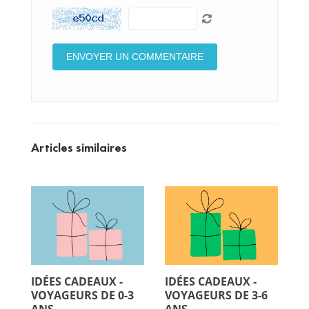
Articles similaires
IDÉES CADEAUX -
IDÉES CADEAUX -
I
VOYAGEURS DE 0-3
VOYAGEURS DE 3-6
V
ANS
ANS
A