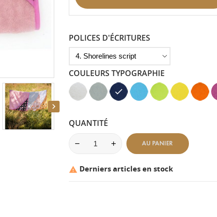
POLICES D'ÉCRITURES
COULEURS TYPOGRAPHIE
Blanc
Gris
Bleu
Bleu
Vert
Jaune
Mandar
R
-
Clair
Marine
Clair
Anis
-
-
F

Aspect
-
-
-
-
Aspect
Aspect
-
Velours
Aspect
Aspect
Aspect
Aspect
Velours
Lisse
A
QUANTITÉ
Velours
Velours
Velours
Velours
V
AU PANIER
Derniers articles en stock
