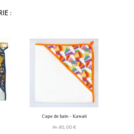
IE :
+6
+6
Cape de bain - Motif "Archi"
Cape d
40,00 €
Du