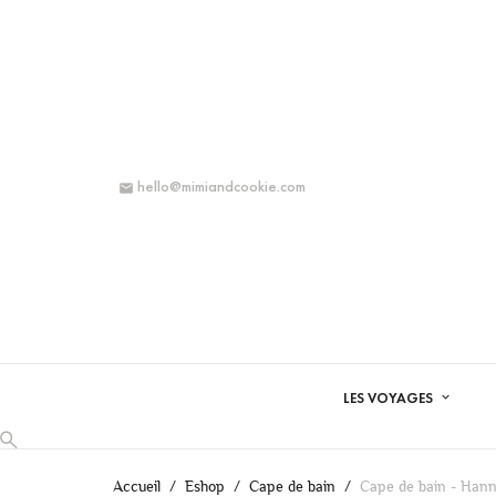
hello@mimiandcookie.com

LES VOYAGES
Accueil
Eshop
Cape de bain
Cape de bain - Han