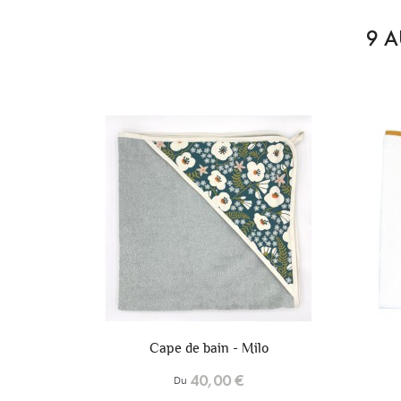
9 A
+6
+6
lo
Cape de bain - Lior
40,00 €
Du