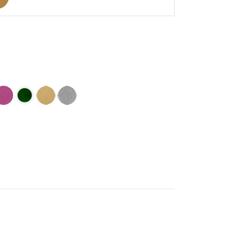
ine
ose
Vert
Doré
Argent
oncé
soutenu
Clair
-
-
-
Aspect
spect
Aspect
Aspect
Pailleté
elours
Velours
Pailleté