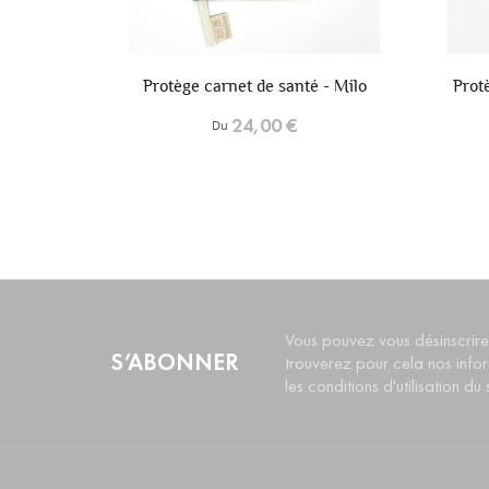
+6
+6
té - Milo
Protège carnet de santé - Kawaii
Protè
24,00 €
Du
Vous pouvez vous désinscrire
S’ABONNER
trouverez pour cela nos info
les conditions d'utilisation du s