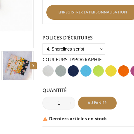
ENREGISTRER LA PERSONNALISATION
POLICES D'ÉCRITURES
COULEURS TYPOGRAPHIE

Blanc
Gris
Bleu
Bleu
Vert
Jaune
Mandar
R
-
Clair
Marine
Clair
Anis
-
-
F
Aspect
-
-
-
-
Aspect
Aspect
-
Velours
Aspect
Aspect
Aspect
Aspect
Velours
Lisse
A
QUANTITÉ
Velours
Velours
Velours
Velours
V
AU PANIER
Derniers articles en stock
