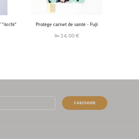
+6
+6
- Fuji
Protège carnet de santé - Hanna
Prot
24,00 €
Du
S’ABONNER