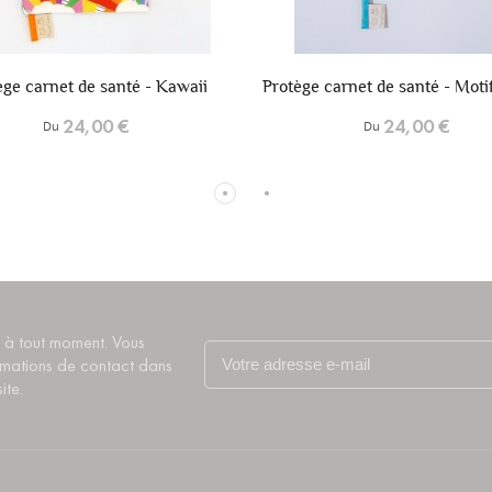
+6
ge carnet de santé - Motif "Archi"
Protège carnet de santé 
24,00 €
24,00 €
Du
Du
 à tout moment. Vous
rmations de contact dans
ite.