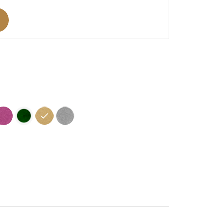
ine
ose
Vert
Doré
Argent
oncé
soutenu
Clair
-
-
-
Aspect
spect
Aspect
Aspect
Pailleté
elours
Velours
Pailleté