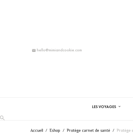
hello@mimiandcookie.com

LES VOYAGES
Accueil
Eshop
Protège carnet de santé
Protège 