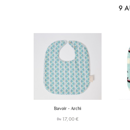
9 A
+6
+6
i
Bavoir - Fuji
17,00 €
Du