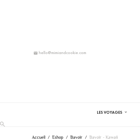
hello@mimiandcookie.com

LES VOYAGES
Accueil
Eshop
Bavoir
Bavoir - Kawaii