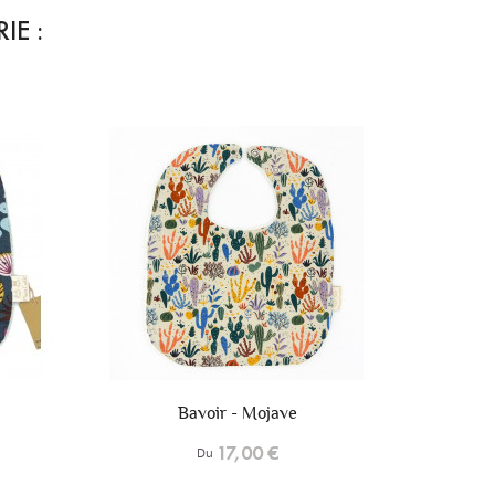
IE :
+6
+6
Bavoir - Lior
17,00 €
Du