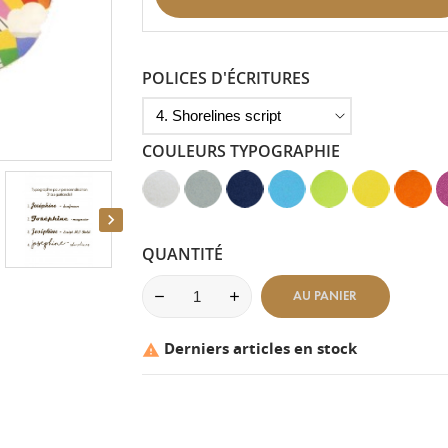
POLICES D'ÉCRITURES
COULEURS TYPOGRAPHIE
Blanc
Gris
Bleu
Bleu
Vert
Jaune
Mandar
R
-
Clair
Marine
Clair
Anis
-
-
F

Aspect
-
-
-
-
Aspect
Aspect
-
Velours
Aspect
Aspect
Aspect
Aspect
Velours
Lisse
A
QUANTITÉ
Velours
Velours
Velours
Velours
V
AU PANIER
Derniers articles en stock
