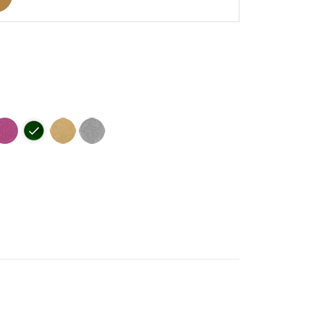
ine
ose
Vert
Doré
Argent
oncé
soutenu
Clair
-
-
-
Aspect
spect
Aspect
Aspect
Pailleté
elours
Velours
Pailleté