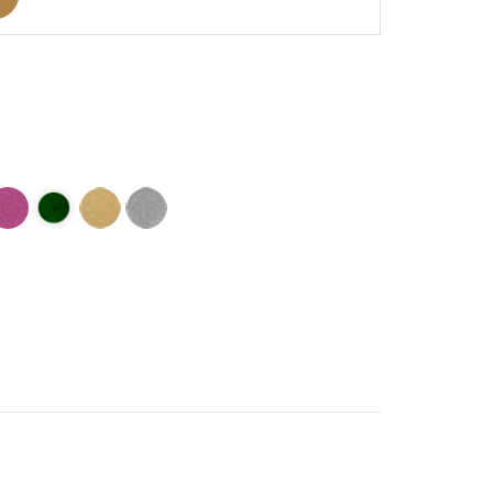
ine
ose
Vert
Doré
Argent
oncé
soutenu
Clair
-
-
-
Aspect
spect
Aspect
Aspect
Pailleté
elours
Velours
Pailleté