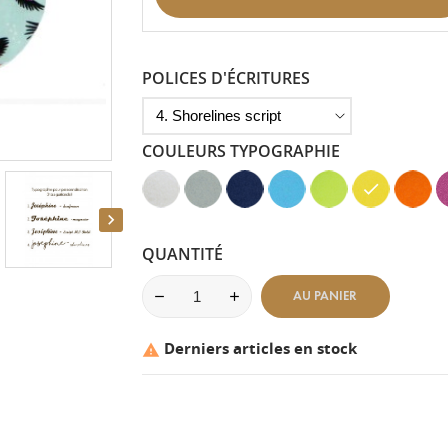
POLICES D'ÉCRITURES
COULEURS TYPOGRAPHIE
Blanc
Gris
Bleu
Bleu
Vert
Jaune
Mandar
R
-
Clair
Marine
Clair
Anis
-
-
F

Aspect
-
-
-
-
Aspect
Aspect
-
Velours
Aspect
Aspect
Aspect
Aspect
Velours
Lisse
A
QUANTITÉ
Velours
Velours
Velours
Velours
V
AU PANIER
Derniers articles en stock
