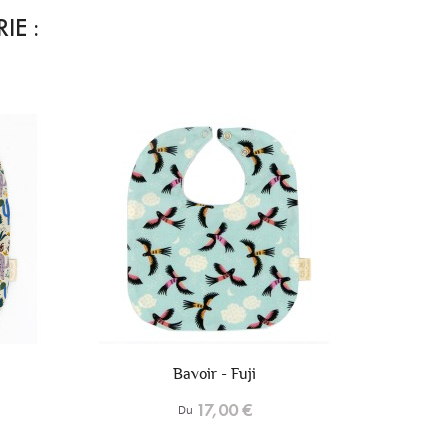
IE :
+6
+6
Bavoir - Archi
17,00 €
Du