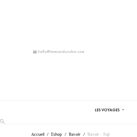
hello@mimiandcookie.com

LES VOYAGES
Accueil
Eshop
Bavoir
Bavoir - Fuji