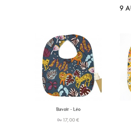
9 A
+6
+6
Bavoir - Lior
17,00 €
Du