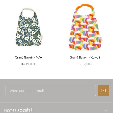
+6
+6
Grand Bavoir - Milo
Grand Bavoir - Kawaii
Du
Du
19,00 €
19,00 €

NOTRE SOCIÉTÉ